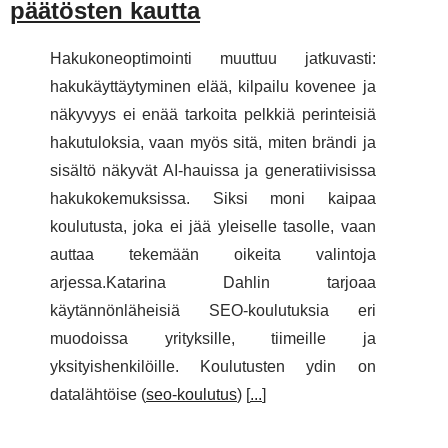
päätösten kautta
Hakukoneoptimointi muuttuu jatkuvasti:
hakukäyttäytyminen elää, kilpailu kovenee ja
näkyvyys ei enää tarkoita pelkkiä perinteisiä
hakutuloksia, vaan myös sitä, miten brändi ja
sisältö näkyvät AI-hauissa ja generatiivisissa
hakukokemuksissa. Siksi moni kaipaa
koulutusta, joka ei jää yleiselle tasolle, vaan
auttaa tekemään oikeita valintoja
arjessa.Katarina Dahlin tarjoaa
käytännönläheisiä SEO-koulutuksia eri
muodoissa yrityksille, tiimeille ja
yksityishenkilöille. Koulutusten ydin on
datalähtöise (
seo-koulutus
) [
...
]